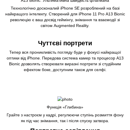
А13 Bionic. Ультимативна швидкість флагмана
Технологічно досконалий iPhone SE розроблений на базі
найкращого інтелекту. Створений для iPhone 11 Pro А13 Bionic
революцію є ваш досвід геймінгу, знімання та взаємодії зі
світом Augmented Reality.
Чуттєві портрети
Тепер вся проникливість погляду буде у фокусі найкращої
оптики від iPhone. Передова система камер та процесор А13
Bionic дозволять створювати виразні портрети зі студійним
ефектом боке, доступним також для селфі.
Функція «Глибина»
Грайте з настроєм у кадрі, регулюючи ступінь розмиття фону
як під час знімання, так і після спуску затвора.