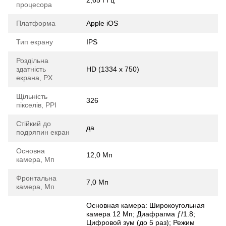
процесора
Платформа
Apple iOS
Тип екрану
IPS
Роздільна
здатність
HD (1334 x 750)
екрана, PX
Щільність
326
пікселів, PPI
Стійкий до
да
подряпин екран
Основна
12,0 Мп
камера, Мп
Фронтальна
7,0 Мп
камера, Мп
Основная камера: Широкоугольная
камера 12 Мп; Диафрагма ƒ/ 1.8;
Цифровой зум (до 5 раз); Режим