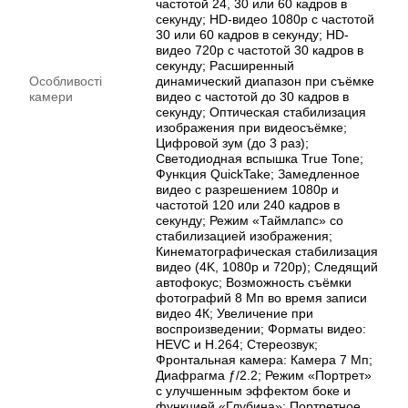
частотой 24, 30 или 60 кадров в
секунду; HD-видео 1080p с частотой
30 или 60 кадров в секунду; HD-
видео 720p с частотой 30 кадров в
секунду; Расширенный
Особливості
динамический диапазон при съёмке
камери
видео с частотой до 30 кадров в
секунду; Оптическая стабилизация
изображения при видеосъёмке;
Цифровой зум (до 3 раз);
Светодиодная вспышка True Tone;
Функция QuickTake; Замедленное
видео с разрешением 1080р и
частотой 120 или 240 кадров в
секунду; Режим «Таймлапс» со
стабилизацией изображения;
Кинематографическая стабилизация
видео (4K, 1080p и 720p); Следящий
автофокус; Возможность съёмки
фотографий 8 Мп во время записи
видео 4К; Увеличение при
воспроизведении; Форматы видео:
HEVC и H.264; Стереозвук;
Фронтальная камера: Камера 7 Мп;
Диафрагма ƒ/ 2.2; Режим «Портрет»
с улучшенным эффектом боке и
функцией «Глубина»; Портретное