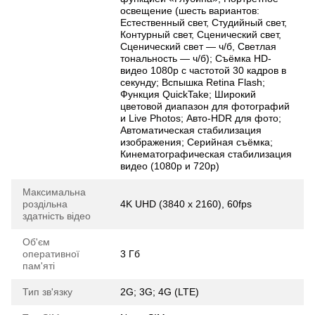
освещение (шесть вариантов:
Естественный свет, Студийный свет,
Контурный свет, Сценический свет,
Сценический свет — ч/ б, Светлая
тональность — ч/ б); Съёмка HD-
видео 1080p с частотой 30 кадров в
секунду; Вспышка Retina Flash;
Функция QuickTake; Широкий
цветовой диапазон для фотографий
и Live Photos; Авто-HDR для фото;
Автоматическая стабилизация
изображения; Серийная съёмка;
Кинематографическая стабилизация
видео (1080p и 720p)
Максимальна
роздільна
4K UHD (3840 x 2160), 60fps
здатність відео
Об'єм
оперативної
3 Гб
пам'яті
Тип зв'язку
2G; 3G; 4G (LTE)