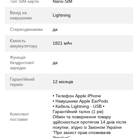
Тип SIM-карти
Nano-SIM
Вихід на
Lightning
навушники
Стереодинаміки
да
Ємність
1821 мАч
аккумулятору
Функція
бездротової
да
зарядки
Гарантійний
12 місяців
термін
• Телефон Apple iPhone
• Навушники Apple EarPods
• Кабель Lightning - USB •
Гарантійний талон (1 рік)
Комплект
Обмін та повернення товару
поставки
здійснюється протягом 14 днів після
покупки, згідно із Законом України
"Про захист прав споживачів
України"