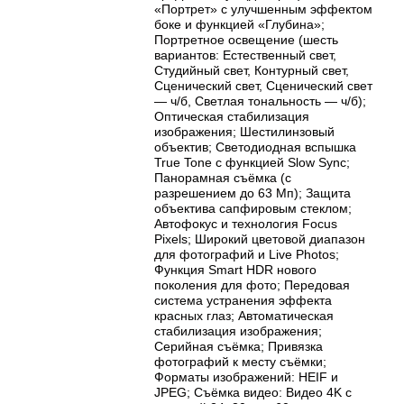
«Портрет» с улучшенным эффектом
боке и функцией «Глубина»;
Портретное освещение (шесть
вариантов: Естественный свет,
Студийный свет, Контурный свет,
Сценический свет, Сценический свет
— ч/ б, Светлая тональность — ч/ б);
Оптическая стабилизация
изображения; Шестилинзовый
объектив; Светодиодная вспышка
True Tone с функцией Slow Sync;
Панорамная съёмка (с
разрешением до 63 Мп); Защита
объектива сапфировым стеклом;
Автофокус и технология Focus
Pixels; Широкий цветовой диапазон
для фотографий и Live Photos;
Функция Smart HDR нового
поколения для фото; Передовая
система устранения эффекта
красных глаз; Автоматическая
стабилизация изображения;
Серийная съёмка; Привязка
фотографий к месту съёмки;
Форматы изображений: HEIF и
JPEG; Съёмка видео: Видео 4K с