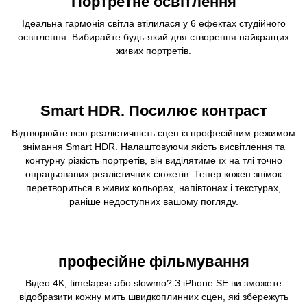
Портретне освітлення
Ідеальна гармонія світла втілилася у 6 ефектах студійного
освітлення. Вибирайте будь-який для створення найкращих
живих портретів.
Smart HDR. Посилює контраст
Відтворюйте всю реалістичність сцен із професійним режимом
знімання Smart HDR. Налаштовуючи якість висвітлення та
контурну різкість портретів, він виділятиме їх на тлі точно
опрацьованих реалістичних сюжетів. Тепер кожен знімок
перетвориться в живих кольорах, напівтонах і текстурах,
раніше недоступних вашому погляду.
професійне фільмування
Відео 4K, timelapse або slowmo? З iPhone SE ви зможете
відобразити кожну мить швидкоплинних сцен, які збережуть