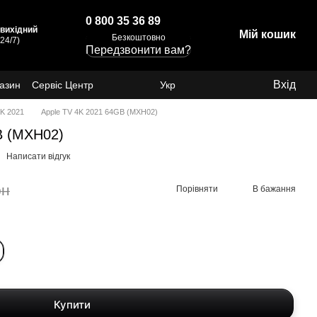
0 800 35 36 89
: вихідний
Мій кошик
Безкоштовно
24/7)
Передзвонити вам?
Вхід
газин
Сервіс Центр
Укр
4K 2021
Apple TV 4K 2021 64GB (MXH02)
B (MXH02)
Написати відгук
рн
Порівняти
В бажання
Купити