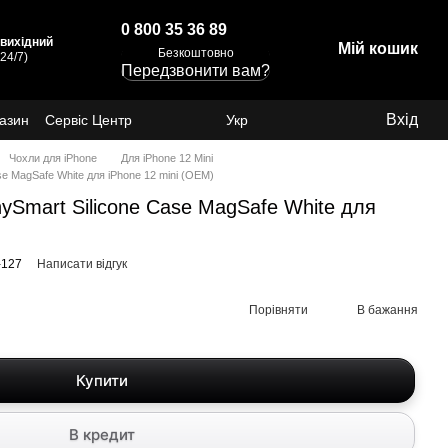
0 800 35 36 89
: вихідний
Мій кошик
Безкоштовно
24/7)
Передзвонити вам?
Вхід
газин
Сервіс Центр
Укр
Чохли для iPhone
Для iPhone 12 Mini
e MagSafe White для iPhone 12 mini (OEM)
Smart Silicone Case MagSafe White для
-127
Написати відгук
Порівняти
В бажання
Купити
В кредит