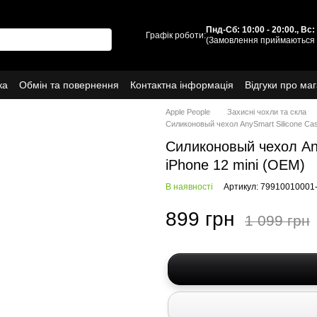
Пнд-Сб: 10:00 - 20:00., Вс
Графік роботи:
(Замовлення приймаються 
ка
Обмін та повернення
Контактна інформація
Відгуки про ма
Про нас
Apple People
Захисні чохли та скла
Cиликоновый чехол AnySmart Silicone Cas
Cиликоновый чехол Any
iPhone 12 mini (OEM)
В наявності
Артикул: 79910010001
899 грн
1 099 грн