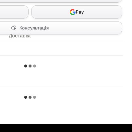
Pay
КонсультацІя
Доставка