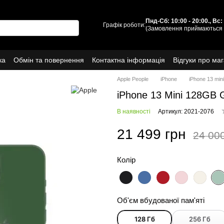
Пнд-Сб: 10:00 - 20:00., Вс
Графік роботи:
(Замовлення приймаються 
ка
Обмін та повернення
Контактна інформація
Відгуки про ма
Про нас
Apple People
iPhone
iPhone 13 mini
iPhone 13 Mini 128GB 
В наявності
Артикул: 2021-2076
21 499 грн
24 00
Колір
Об'єм вбудованої пам'яті
128 Гб
256 Гб