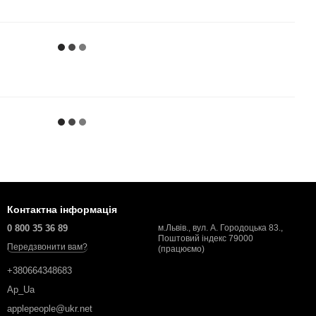
Контактна інформація
0 800 35 36 89
м.Львів., вул. А. Городоцька 83.,
Поштовий індекс 79000
Передзвонити вам?
(працюємо)
+380664348683
Ap_Ua
applepeople@ukr.net