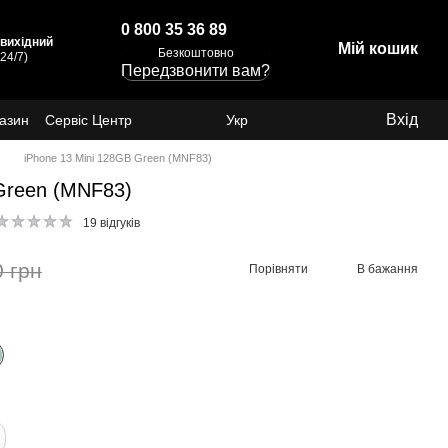
0 800 35 36 89
: вихідний
Мій кошик
Безкоштовно
24/7)
Передзвонити вам?
Вхід
газин
Сервіс Центр
Укр
iPhone 13 Mini 128GB Green (MNF83)
Green (MNF83)
19 відгуків
0 грн
Порівняти
В бажання