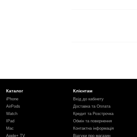
Каталог
Клієнтам
iPhone
Вхід до кабінету
AirPods
Доставка та Оплата
Watch
Кредит та Розстрочка
IPad
Обмін та повернення
Mac
Контактна інформація
Apple+ TV
Відгуки про магазин