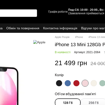
Пнд-Сб: 10:00 - 20:00., Вс
Графік роботи:
(Замовлення приймаються 
ка
Обмін та повернення
Контактна інформація
Відгуки про ма
Про нас
Apple People
iPhone
iPhone 13 mini
iPhone 13 Mini 128Gb 
В наявності
Артикул: 2021-2064
21 499 грн
24 00
Колір
Об'єм вбудованої пам'яті
128 Гб
256 Гб