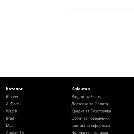
Каталог
Клієнтам
iPhone
Вхід до кабінету
AirPods
Доставка та Оплата
Watch
Кредит та Розстрочка
IPad
Обмін та повернення
Mac
Контактна інформація
Apple+ TV
Відгуки про магазин