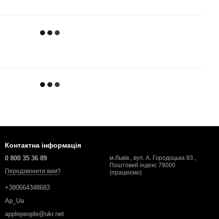
Контактна інформація
0 800 35 36 89
м.Львів., вул. А. Городоцька 83.,
Поштовий індекс 79000
Передзвонити вам?
(працюємо)
+380664348683
Ap_Ua
applepeople@ukr.net