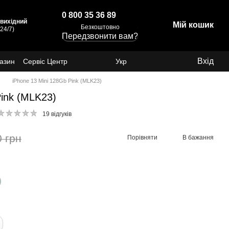
0 800 35 36 89
: вихідний
Мій кошик
Безкоштовно
24/7)
Передзвонити вам?
Вхід
газин
Сервіс Центр
Укр
iPhone 13 Mini 128Gb Pink (MLK23)
Pink (MLK23)
19 відгуків
0 грн
Порівняти
В бажання