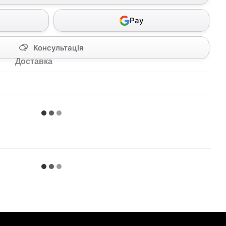
Pay
КонсультацІя
Доставка