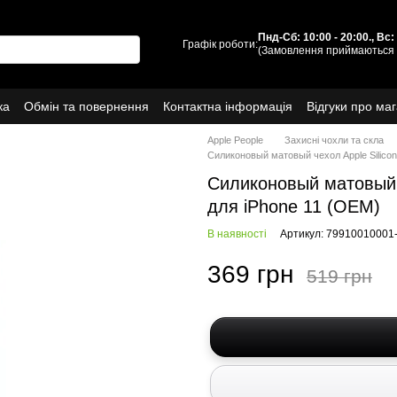
Пнд-Сб: 10:00 - 20:00., Вс
Графік роботи:
(Замовлення приймаються 
ка
Обмін та повернення
Контактна інформація
Відгуки про ма
Про нас
Apple People
Захисні чохли та скла
Силиконовый матовый чехол Apple Silicon
Силиконовый матовый ч
для iPhone 11 (OEM)
В наявності
Артикул: 79910010001
369 грн
519 грн