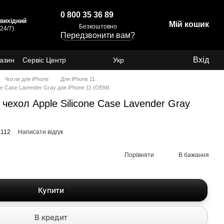
0 800 35 36 89
: вихідний
Мій кошик
Безкоштовно
24/7)
Передзвонити вам?
Вхід
газин
Сервіс Центр
Укр
Чохли для iPhone
Для iPhone 11
e Case Lavender Gray для iPhone 11 (OEM)
ехол Apple Silicone Case Lavender Gray
-112
Написати відгук
Порівняти
В бажання
Купити
В кредит