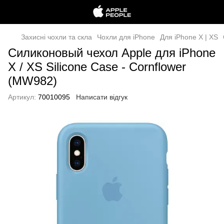
Захисні чохли та скла
Чохли для iPhone
Для iPhone X | XS
Силиконовый чехол Apple для iPhone
X / XS Silicone Case - Cornflower
(MW982)
Артикул:
70010095
Написати відгук