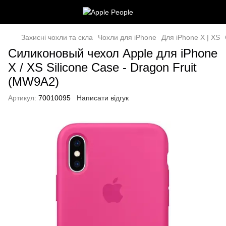
Захисні чохли та скла
Чохли для iPhone
Для iPhone X | XS
Силиконовый чехол Apple для iPhone
X / XS Silicone Case - Dragon Fruit
(MW9A2)
Артикул:
70010095
Написати відгук