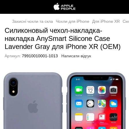
Захисні чохли та скла
Чохли для iPhone
Для iPhone XR
Сил
Силиконовый чехол-накладка-
накладка AnySmart Silicone Case
Lavender Gray для iPhone XR (OEM)
Артикул:
79910010001-1013
Написати відгук