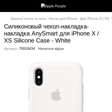
Захисні чохли та скла
Чохли для iPhone
Для iPhone X | XS
Силиконовый чехол-накладка-
накладка AnySmart для iPhone X /
XS Silicone Case - White
Артикул:
70010434
Написати відгук