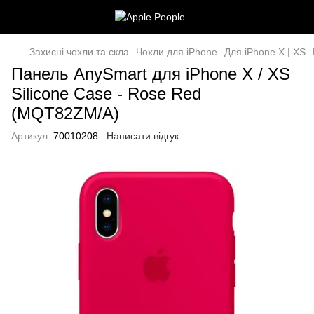
Захисні чохли та скла
Чохли для iPhone
Для iPhone X | XS
Панель AnySmart для iPhone X / XS
Silicone Case - Rose Red
(MQT82ZM/A)
Артикул:
70010208
Написати відгук