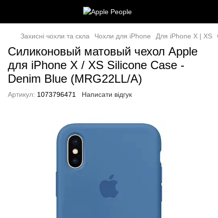
Захисні чохли та скла
Чохли для iPhone
Для iPhone X | XS
Силиконовый матовый чехол Apple
для iPhone X / XS Silicone Case -
Denim Blue (MRG22LL/A)
Артикул:
1073796471
Написати відгук