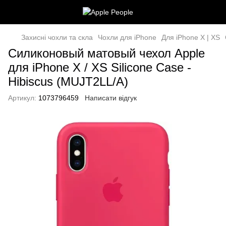
Захисні чохли та скла
Чохли для iPhone
Для iPhone X | XS
Силиконовый матовый чехол Apple
для iPhone X / XS Silicone Case -
Hibiscus (MUJT2LL/A)
Артикул:
1073796459
Написати відгук