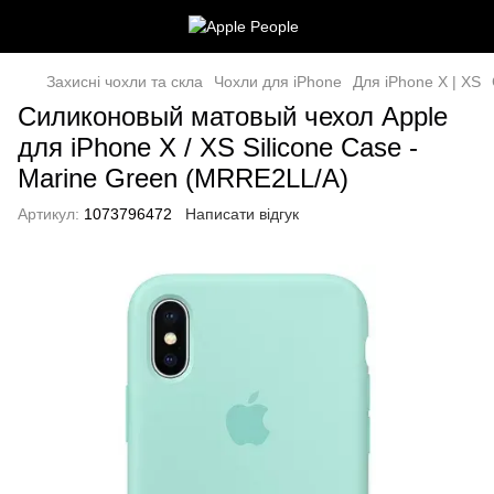
Захисні чохли та скла
Чохли для iPhone
Для iPhone X | XS
Силиконовый матовый чехол Apple
для iPhone X / XS Silicone Case -
Marine Green (MRRE2LL/A)
Артикул:
1073796472
Написати відгук